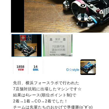
1858
14
G☆style
先日、横浜フォースラボで行われた

7店舗対抗戦に出場したマシンです☆

結果は4レース(順位ポイント制)で

2着→1着→CO→2着でした！

チームは先輩たちのおかげで準優勝(о´∀`о)