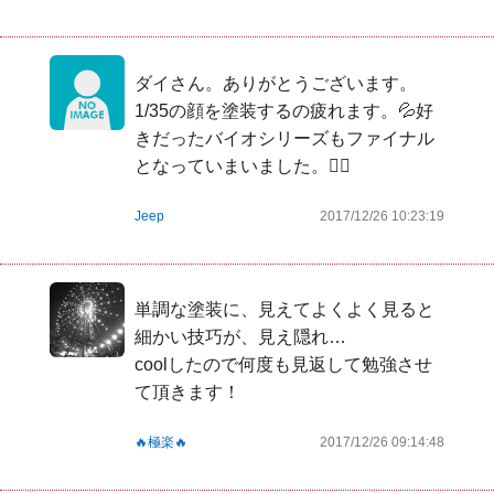
ダイさん。ありがとうございます。
1/35の顔を塗装するの疲れます。💦好
きだったバイオシリーズもファイナル
となっていまいました。🧟‍♂️
Jeep
2017/12/26 10:23:19
単調な塗装に、見えてよくよく見ると
細かい技巧が、見え隠れ…

coolしたので何度も見返して勉強させ
て頂きます！
🔥極楽🔥
2017/12/26 09:14:48