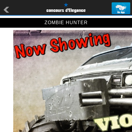
ZOMBIE HUNTER