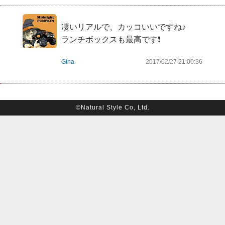
凄いリアルで、カッコいいですね♪

ランチボックスも最高です❗
Gina
2017/02/27 21:00:36
©Natural Style Co, Ltd.