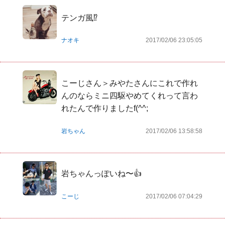
テンガ風⁉️
ナオキ
2017/02/06 23:05:05
こーじさん＞みやたさんにこれで作れ
んのならミニ四駆やめてくれって言わ
れたんで作りましたf(^^;
岩ちゃん
2017/02/06 13:58:58
岩ちゃんっぽいね〜👍
こーじ
2017/02/06 07:04:29