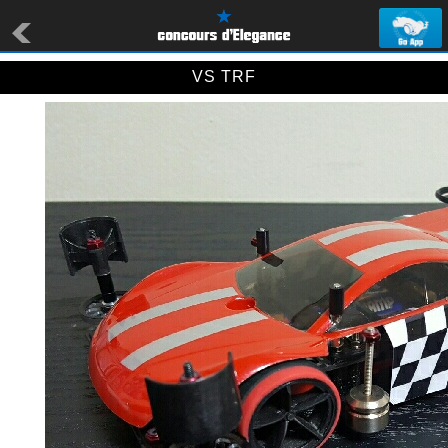
VS TRF