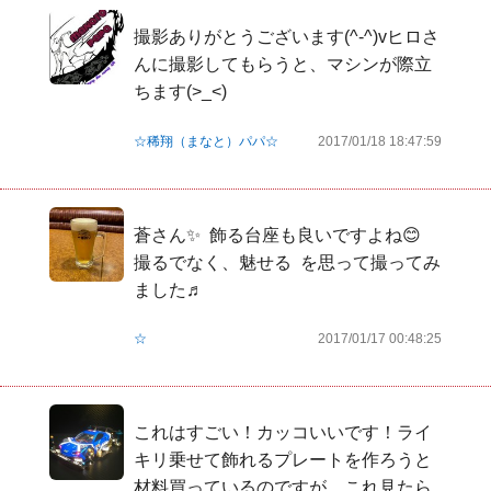
撮影ありがとうございます(^-^)vヒロさ
んに撮影してもらうと、マシンが際立
ちます(>_<)
☆稀翔（まなと）パパ☆
2017/01/18 18:47:59
蒼さん✨  飾る台座も良いですよね😊  
撮るでなく、魅せる  を思って撮ってみ
ました♬
☆
2017/01/17 00:48:25
これはすごい！カッコいいです！ライ
キリ乗せて飾れるプレートを作ろうと
材料買っているのですが、これ見たら