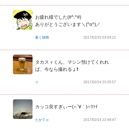
お疲れ様でした(#^.^#)

ありがとうございます＼(^o^)／
蒼く快晴
2017/02/15 03:04:21
タカスィくん、マシン預けてくれれ
ば、今なら撮れるょ❗️  
☆
2017/02/14 23:25:57
カッコ良すぎぃー(∩´∀｀)∩ﾜｧｲ
たかてゃ
2017/02/14 22:49:47