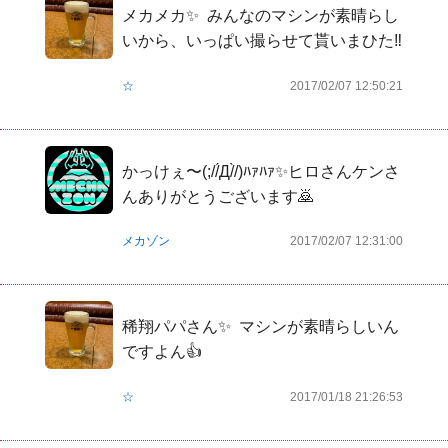
メカメカ✨  みんなのマシンが素晴らし
いから、いっぱい撮らせて貰いまひた‼️
☆
2017/02/07 12:50:21
かっけぇ〜(;//́Д/̀/)ﾊｧﾊｧ✨ヒロさんケンさ
んありがとうございます🙇
メカゾン
2017/02/07 12:31:00
稀翔パパさん✨  マシンが素晴らしいん
ですよん👍
☆
2017/01/18 21:26:53