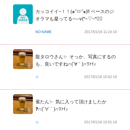
カッコイイ~！！(๑°ㅁ°๑)‼ ベースのジ
オラマも凝ってる~---v(*~▽~*󾬏󾬏
NO NAME
2017/01/16 11:24:10
龍タロウさん✨  そっか、写真にするの
も、良いですね∩(´∀｀)∩ﾜｧｲ♪
☆
2017/01/16 10:02:16
雀たん✨  気に入って頂けましたか
❓∩(´∀｀)∩ﾜｧｲ♪
☆
2017/01/16 10:01:19