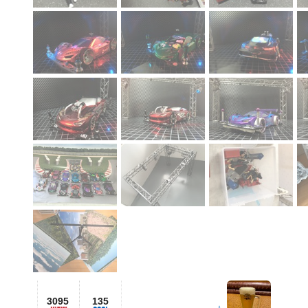
3095
135