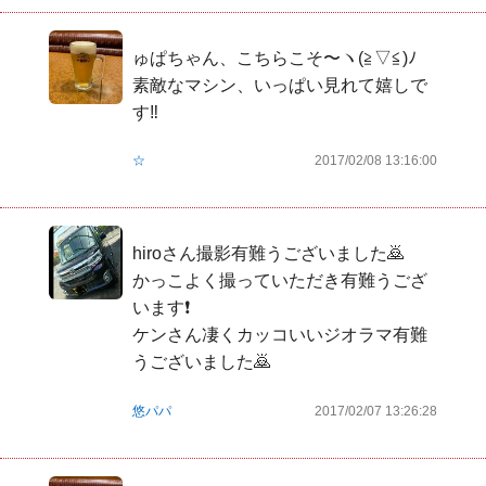
ゅぱちゃん、こちらこそ〜ヽ(≧▽≦)ﾉ  
素敵なマシン、いっぱい見れて嬉しで
す‼️
☆
2017/02/08 13:16:00
hiroさん撮影有難うございました🙇

かっこよく撮っていただき有難うござ
います❗

ケンさん凄くカッコいいジオラマ有難
うございました🙇
悠パパ
2017/02/07 13:26:28