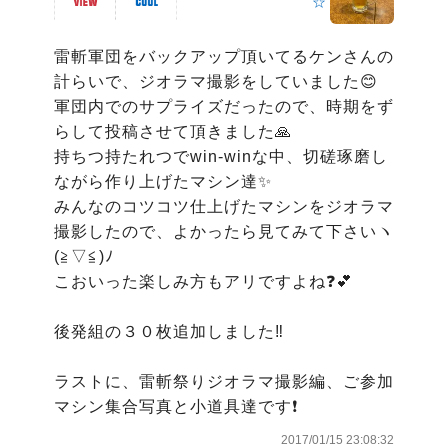
☆
雷斬軍団をバックアップ頂いてるケンさんの
計らいで、ジオラマ撮影をしていました😊

軍団内でのサプライズだったので、時期をず
らして投稿させて頂きました🙏

持ちつ持たれつでwin-winな中、切磋琢磨し
ながら作り上げたマシン達✨

みんなのコツコツ仕上げたマシンをジオラマ
撮影したので、よかったら見てみて下さいヽ
(≧▽≦)ﾉ

こおいった楽しみ方もアリですよね❓💕

後発組の３０枚追加しました‼️

ラストに、雷斬祭りジオラマ撮影編、ご参加
マシン集合写真と小道具達です❗️
2017/01/15 23:08:32