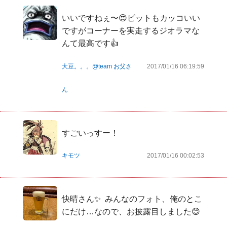
いいですねぇ〜😍ピットもカッコいい
ですがコーナーを実走するジオラマな
んて最高です👍
大豆。。。@team お父さ
2017/01/16 06:19:59
ん
すごいっすー！
キモツ
2017/01/16 00:02:53
快晴さん✨  みんなのフォト、俺のとこ
にだけ…なので、お披露目しました😊