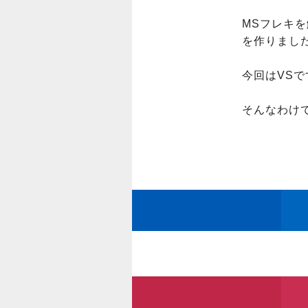
MSフレキ
を作りました(
今回はVS
そんなわけ