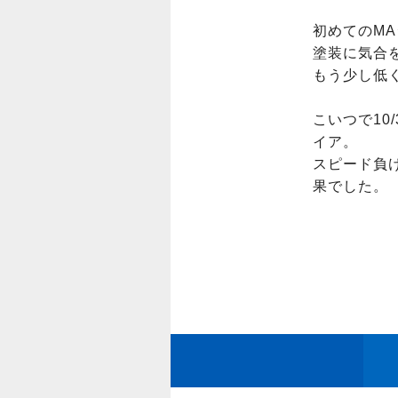
初めてのMA
塗装に気合
もう少し低
こいつで10
イア。

スピード負
果でした。
