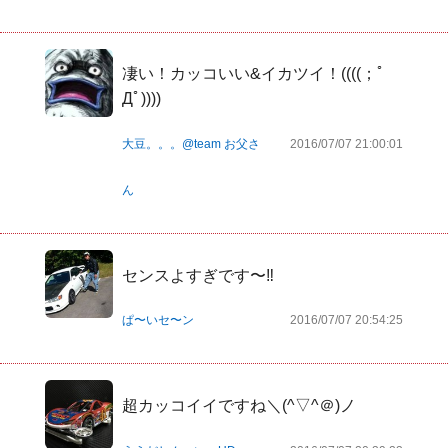
凄い！カッコいい&イカツイ！((((；ﾟ
Дﾟ))))
大豆。。。@team お父さ
2016/07/07 21:00:01
ん
センスよすぎです〜‼️
ぱ〜いセ〜ン
2016/07/07 20:54:25
超カッコイイですね＼(^▽^＠)ノ