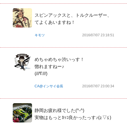
スピンアックスと、トルクルーザー、
てよくあいますね！
キモツ
2016/07/07 23:18:51
めちゃめちゃ渋いっす！

惚れますねー♪

(///∇///)
CA@インサイ会長
2016/07/07 23:00:34
静岡お疲れ様でした(^-^)

実物はもっとｶｯｺ良かったっす♪(≧▽≦)
