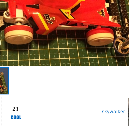
23
skywalker