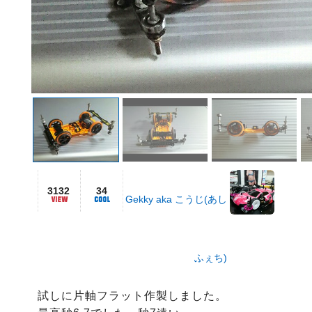
3132
34
Gekky aka こうじ(あし
ふぇち)
試しに片軸フラット作製しました。
