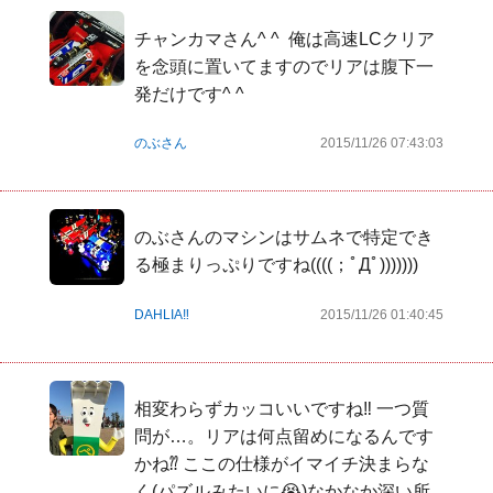
チャンカマさん^ ^  俺は高速LCクリア
を念頭に置いてますのでリアは腹下一
発だけです^ ^  
のぶさん
2015/11/26 07:43:03
のぶさんのマシンはサムネで特定でき
る極まりっぷりですね((((；ﾟДﾟ)))))))
DAHLIA‼️
2015/11/26 01:40:45
相変わらずカッコいいですね‼︎ 一つ質
問が…。リアは何点留めになるんです
かね⁇ ここの仕様がイマイチ決まらな
く(パズルみたいに😭)なかなか深い所