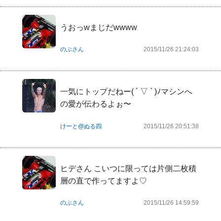
うおっwまじだwwww  
のぶさん
2015/11/26 21:24:03
一気にトップだねー( ´ ▽ ` )ﾉマシンへ
の愛が伝わるよぉ〜
けーと@ぬる四
2015/11/26 20:51:38
ヒデさん こいつに限っては片側二枚積
層の直で作ってますよ♡
のぶさん
2015/11/26 14:59:59