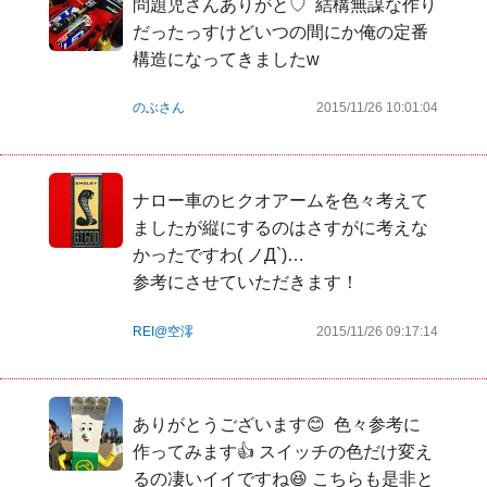
問題児さんありがと♡  結構無謀な作り
だったっすけどいつの間にか俺の定番
構造になってきましたw
のぶさん
2015/11/26 10:01:04
ナロー車のヒクオアームを色々考えて
ましたが縦にするのはさすがに考えな
かったですわ( ノД`)…

参考にさせていただきます！
REI@空澪
2015/11/26 09:17:14
ありがとうございます😊  色々参考に
作ってみます👍 スイッチの色だけ変え
るの凄いイイですね😆 こちらも是非と