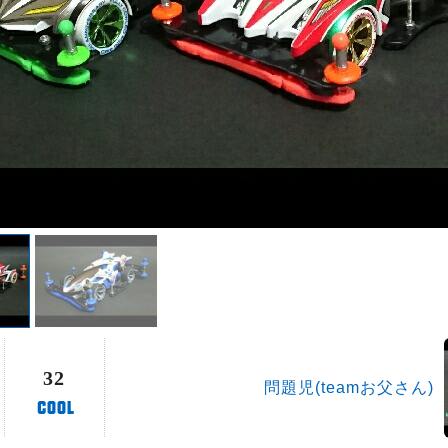
32
問題児(teamお父さん)