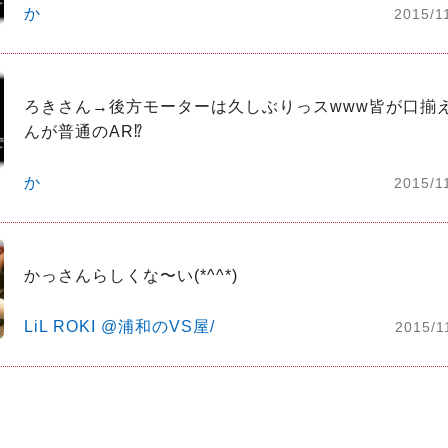
か
2015/1
ろきさん→後方モーターは久しぶりっスwww皆が口揃
んが普通のAR⁉︎
か
2015/1
かっさんらしくな〜い(*^^*)
LiL ROKI @浦和のVS屋/
2015/1