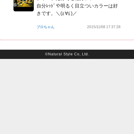
自分ﾚｯﾄﾞや明るく目立ついカラーは好
きです。＼(≧∀≦)／
ブロちゃん
2015/11/08 17:37:28
©Natural Style Co, Ltd.