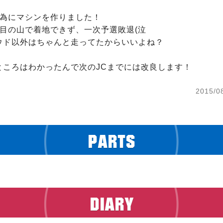
為にマシンを作りました！

目の山で着地できず、一次予選敗退(泣

ウド以外はちゃんと走ってたからいいよね？

ところはわかったんで次のJCまでには改良します！
2015/0