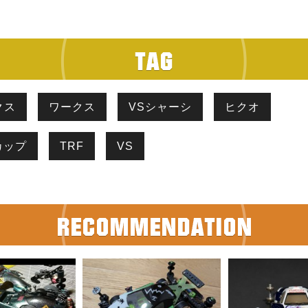
クス
ワークス
VSシャーシ
ヒクオ
カップ
TRF
VS