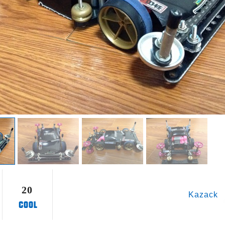
20
Kazack