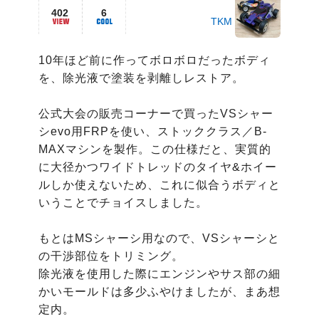
402
6
TKM
10年ほど前に作ってボロボロだったボディ
を、除光液で塗装を剥離しレストア。

公式大会の販売コーナーで買ったVSシャー
シevo用FRPを使い、ストッククラス／B-
MAXマシンを製作。この仕様だと、実質的
に大径かつワイドトレッドのタイヤ&ホイー
ルしか使えないため、これに似合うボディと
いうことでチョイスしました。

もとはMSシャーシ用なので、VSシャーシと
の干渉部位をトリミング。

除光液を使用した際にエンジンやサス部の細
かいモールドは多少ふやけましたが、まあ想
定内。
