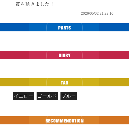
賞を頂きました！
2026/05/02 21:22:10
イエロー
ゴールド
ブルー