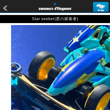
Star seeker(星の探索者)