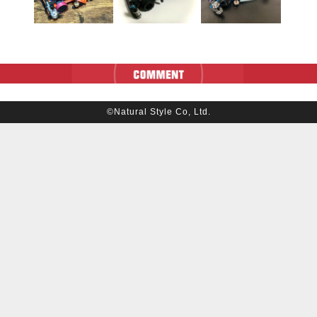
©Natural Style Co, Ltd.