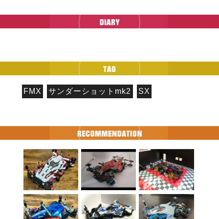
FMX
サンダーショットmk2
SX