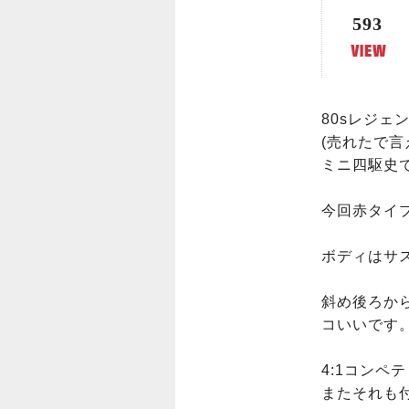
593
80sレジェ
(売れたで言
ミニ四駆史
今回赤タイ
ボディはサ
斜め後ろから
コいいです。
4:1コンペ
またそれも