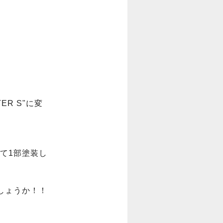
TER S"に変
て1部塗装し
ょうか！！
