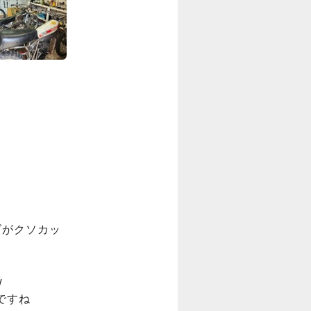
ゴがクソカッ


すね
