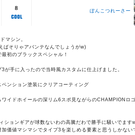
8
ぽんこつれーさー
ンドマシン。

えばそりゃアバンテなんでしょうがw)

で最初のブラックスペシャル！

プ3が手に入ったので当時風カスタムに仕上げました。

スペンション塗装にクリアコーティング

ワイドホイールの深リム6スポ見ながらのCHAMPIONロ


ティションギアが球数ないわの高騰だわで勝手に騒いでますw
付加価値マシマシでタイプ3を楽しめる要素と思うしかないで