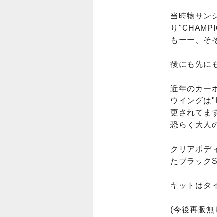
当時物サン
り"CHAMP
もーー、そそ
後にも先に
近年のカー
ウイングは"H
更されてます
恐らく大人の
クリアボデ
たブラック
キットはタ
(今後再販無