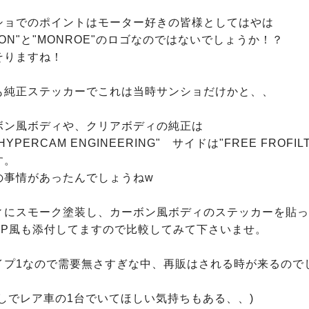
ショでのポイントはモーター好きの皆様としてはやは
ION"と"MONROE"のロゴなのではないでしょうか！？

りますね！

も純正ステッカーでこれは当時サンショだけかと、、

ボン風ボディや、クリアボディの純正は

YPERCAM ENGINEERING"　サイドは"FREE FROFIL
。

事情があったんでしょうねw

ィにスモーク塗装し、カーボン風ボディのステッカーを貼っ
SP風も添付してますので比較してみて下さいませ。

イプ1なので需要無さすぎな中、再販はされる時が来るのでし
しでレア車の1台でいてほしい気持ちもある、、)