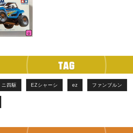
ミニ四駆
EZシャーシ
ez
ファンブルン