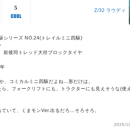
5
Z/32 ラウディ
四駆シリーズ NO.24(トレイルミニ四駆)



　前後同トレッド大径ブロックタイヤ

年

Cか、コミカルミニ四駆だよね…形だけは。

たら、フォークリフトにも、トラクターにも見えそうな(使え
ていて、くまモンVer.出るだろ…そろそろ。
2025/1