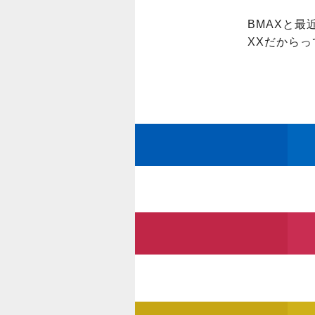
BMAXと最
XXだから