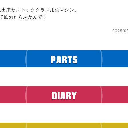
近出来たストッククラス用のマシン。

って舐めたらあかんで！
2025/0