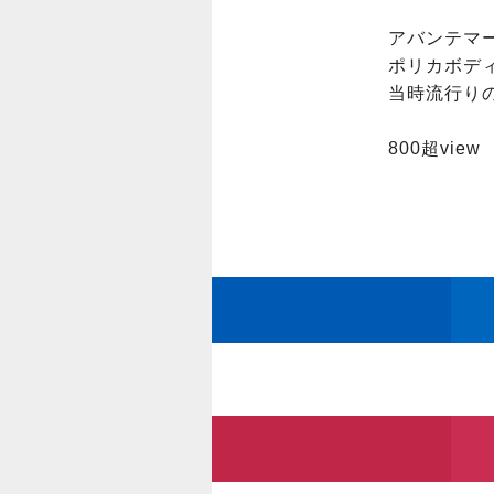
アバンテマー
ポリカボデ
当時流行り
800超vi