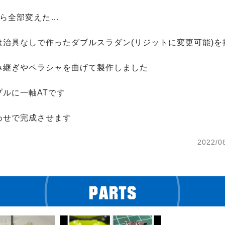
ら全部変えた…

治具なしで作ったダブルスラダン(リジットに変更可能)を搭
み継ぎやペラシャを曲げて製作しました

ルに一軸ATです

わせで完成させます
2022/0