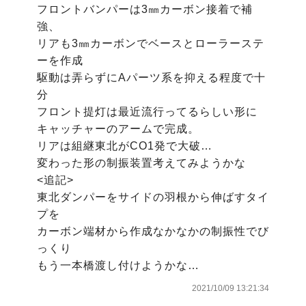
フロントバンパーは3㎜カーボン接着で補
強、

リアも3㎜カーボンでベースとローラーステ
ーを作成

駆動は弄らずにAパーツ系を抑える程度で十
分

フロント提灯は最近流行ってるらしい形に

キャッチャーのアームで完成。

リアは組継東北がCO1発で大破…

変わった形の制振装置考えてみようかな

<追記>

東北ダンパーをサイドの羽根から伸ばすタイ
プを

カーボン端材から作成なかなかの制振性でび
っくり

もう一本橋渡し付けようかな…
2021/10/09 13:21:34