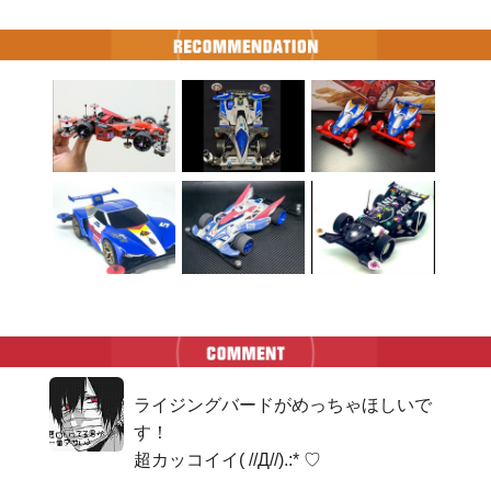
ライジングバードがめっちゃほしいで
す！

超カッコイイ( //Д//).:* ♡