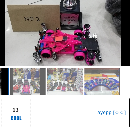
13
ayepp [☆☆]