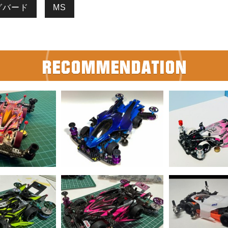
グバード
MS