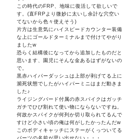
この時代のFRP、地味に復活して欲しいで
す。(直FRPより微妙に太いし余計な穴空い
てないから色々使えそう)

片方は生意気にハイスピードカウンター装備
な上にゴールドターミナルまで付けてやがり
ましたw

恐らく結構後になってから追加したものだと
思います、園児にそんな金あるはずがないの
で。

黒赤ハイパーダッシュは上部が剥げてる上に
瀕死状態でしたがハイパーミニはまだ動きま
した♪

ライジングバード付属の赤スパイクはガッチ
ガチでひび割れて使い物にならないですね。

何故かスパイクが何列か切り取られてるんで
すけど小さい頃の俺は何がしたかったんだw

このボディキャッチにステーがくっついてる
パーツの名前が思い出せない・・・。
